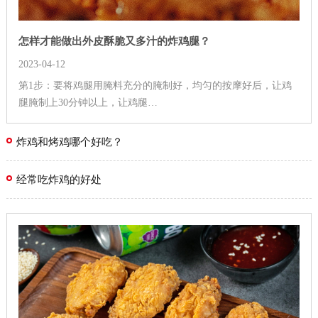
怎样才能做出外皮酥脆又多汁的炸鸡腿？
2023-04-12
第1步：要将鸡腿用腌料充分的腌制好，均匀的按摩好后，让鸡
腿腌制上30分钟以上，让鸡腿…
炸鸡和烤鸡哪个好吃？
经常吃炸鸡的好处